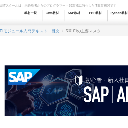
田ITスクールは、未経験者からのプログラマー・SE育成に特化したIT教育機関です
教材一覧
Java教材
SAP教材
PHP教材
Python教材
 FIモジュール入門テキスト 目次
5章 FIの主要マスタ