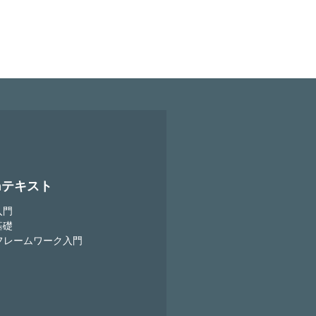
onテキスト
入門
基礎
goフレームワーク入門