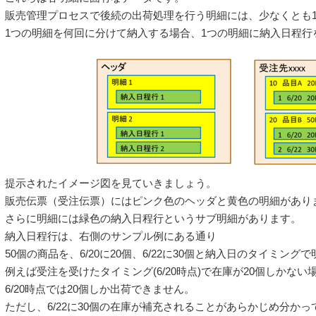
販売管理プロセスで後続の出荷処理を行う明細には、少なくとも
1つの明細を何回に分けて納入する場合、1つの明細に納入日程行
提示されたイメージ図を見ていきましょう。
販売伝票（受注伝票）にはピンク色のヘッダと黄色の明細があり
さらに明細には緑色の納入日程行というサブ明細があります。
納入日程行は、右側のサンプル例にある通り
50個の商品を、6/20に20個、6/22に30個と納入日のタイミン
例えば受注を受けたタイミング(6/20時点)で在庫が20個しかない
6/20時点では20個しか出荷できません。
ただし、6/22に30個の在庫が補充されることがあらかじめ分かっ