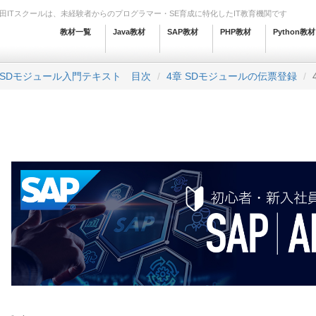
田ITスクールは、未経験者からのプログラマー・SE育成に特化したIT教育機関です
教材一覧
Java教材
SAP教材
PHP教材
Python教材
 SDモジュール入門テキスト 目次
4章 SDモジュールの伝票登録